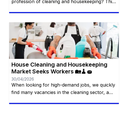
profession of cleaning and housekeeping? This
has been a job area frequently sought by many
people. You will remain on the same website. In
this article, we will show you exactly how this
profession works and how it may be possible to
enter the job market in […]
House Cleaning and Housekeeping
Market Seeks Workers 🏡🧹🧽
30/04/2026
When looking for high-demand jobs, we quickly
find many vacancies in the cleaning sector, a
market that often does not receive due depth. It
is easy to imagine that this is an area without
much scope for scope, despite having a high
demand, however, this is a completely wrong