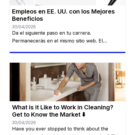
Empleos en EE. UU. con los Mejores
Beneficios
30/04/2026
Da el siguiente paso en tu carrera.
Permanecerás en el mismo sitio web. El
mercado laboral en Estados Unidos es amplio,
diverso y lleno de posibilidades para quienes
buscan crecer profesional y personalmente.
Desde el sector de servicios hasta gigantes del
comercio y la industria, existen opciones para
todos los niveles de experiencia y formación.
[…]
What is it Like to Work in Cleaning?
Get to Know the Market ⬇️
30/04/2026
Have you ever stopped to think about the